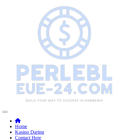
Skip
to
content
Perlebleue-24.com
Build your way to success in gambling
Home
Kasino Daring
Contact Here