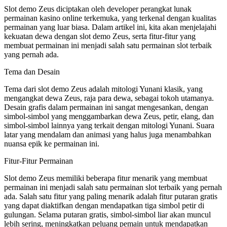
Slot demo Zeus diciptakan oleh developer perangkat lunak
permainan kasino online terkemuka, yang terkenal dengan kualitas
permainan yang luar biasa. Dalam artikel ini, kita akan menjelajahi
kekuatan dewa dengan slot demo Zeus, serta fitur-fitur yang
membuat permainan ini menjadi salah satu permainan slot terbaik
yang pernah ada.
Tema dan Desain
Tema dari slot demo Zeus adalah mitologi Yunani klasik, yang
mengangkat dewa Zeus, raja para dewa, sebagai tokoh utamanya.
Desain grafis dalam permainan ini sangat mengesankan, dengan
simbol-simbol yang menggambarkan dewa Zeus, petir, elang, dan
simbol-simbol lainnya yang terkait dengan mitologi Yunani. Suara
latar yang mendalam dan animasi yang halus juga menambahkan
nuansa epik ke permainan ini.
Fitur-Fitur Permainan
Slot demo Zeus memiliki beberapa fitur menarik yang membuat
permainan ini menjadi salah satu permainan slot terbaik yang pernah
ada. Salah satu fitur yang paling menarik adalah fitur putaran gratis
yang dapat diaktifkan dengan mendapatkan tiga simbol petir di
gulungan. Selama putaran gratis, simbol-simbol liar akan muncul
lebih sering, meningkatkan peluang pemain untuk mendapatkan