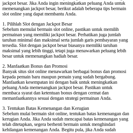
jackpot besar. Jika Anda ingin meningkatkan peluang Anda untuk
memenangkan jackpot besar, berikut adalah beberapa tips bermain
slot online yang dapat membantu Anda.
1. Pilihlah Slot dengan Jackpot Besar
Sebelum memulai bermain slot online, pastikan untuk memilih
permainan yang memiliki jackpot besar. Perhatikan juga jumlah
taruhan minimal dan maksimal serta jumlah garis pembayaran yang
tersedia. Slot dengan jackpot besar biasanya memiliki taruhan
maksimal yang lebih tinggi, tetapi juga menawarkan peluang lebih
besar untuk memenangkan hadiah besar.
2. Manfaatkan Bonus dan Promosi
Banyak situs slot online menawarkan berbagai bonus dan promosi
kepada pemain baru maupun pemain yang sudah bergabung.
Manfaatkan kesempatan ini dengan baik untuk meningkatkan
peluang Anda memenangkan jackpot besar. Pastikan untuk
membaca syarat dan ketentuan bonus dengan cermat dan
memanfaatkannya sesuai dengan strategi permainan Anda.
3. Tentukan Batas Kemenangan dan Kerugian
Sebelum mulai bermain slot online, tentukan batas kemenangan dan
kerugian Anda. Jika Anda sudah mencapai batas kemenangan yang
telah ditetapkan, segera berhenti bermain untuk menghindari
kehilangan kemenangan Anda. Begitu pula, jika Anda sudah