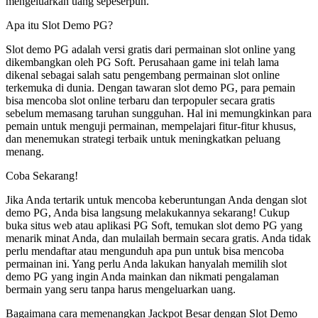
mengeluarkan uang sepeserpun.
Apa itu Slot Demo PG?
Slot demo PG adalah versi gratis dari permainan slot online yang
dikembangkan oleh PG Soft. Perusahaan game ini telah lama
dikenal sebagai salah satu pengembang permainan slot online
terkemuka di dunia. Dengan tawaran slot demo PG, para pemain
bisa mencoba slot online terbaru dan terpopuler secara gratis
sebelum memasang taruhan sungguhan. Hal ini memungkinkan para
pemain untuk menguji permainan, mempelajari fitur-fitur khusus,
dan menemukan strategi terbaik untuk meningkatkan peluang
menang.
Coba Sekarang!
Jika Anda tertarik untuk mencoba keberuntungan Anda dengan slot
demo PG, Anda bisa langsung melakukannya sekarang! Cukup
buka situs web atau aplikasi PG Soft, temukan slot demo PG yang
menarik minat Anda, dan mulailah bermain secara gratis. Anda tidak
perlu mendaftar atau mengunduh apa pun untuk bisa mencoba
permainan ini. Yang perlu Anda lakukan hanyalah memilih slot
demo PG yang ingin Anda mainkan dan nikmati pengalaman
bermain yang seru tanpa harus mengeluarkan uang.
Bagaimana cara memenangkan Jackpot Besar dengan Slot Demo