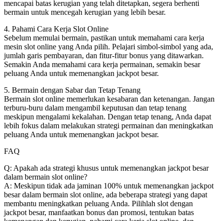
mencapai batas kerugian yang telah ditetapkan, segera berhenti
bermain untuk mencegah kerugian yang lebih besar.
4. Pahami Cara Kerja Slot Online
Sebelum memulai bermain, pastikan untuk memahami cara kerja
mesin slot online yang Anda pilih. Pelajari simbol-simbol yang ada,
jumlah garis pembayaran, dan fitur-fitur bonus yang ditawarkan.
Semakin Anda memahami cara kerja permainan, semakin besar
peluang Anda untuk memenangkan jackpot besar.
5. Bermain dengan Sabar dan Tetap Tenang
Bermain slot online memerlukan kesabaran dan ketenangan. Jangan
terburu-buru dalam mengambil keputusan dan tetap tenang
meskipun mengalami kekalahan. Dengan tetap tenang, Anda dapat
lebih fokus dalam melakukan strategi permainan dan meningkatkan
peluang Anda untuk memenangkan jackpot besar.
FAQ
Q: Apakah ada strategi khusus untuk memenangkan jackpot besar
dalam bermain slot online?
A: Meskipun tidak ada jaminan 100% untuk memenangkan jackpot
besar dalam bermain slot online, ada beberapa strategi yang dapat
membantu meningkatkan peluang Anda. Pilihlah slot dengan
jackpot besar, manfaatkan bonus dan promosi, tentukan batas