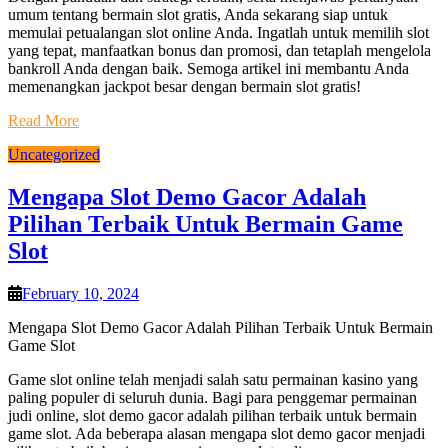
umum tentang bermain slot gratis, Anda sekarang siap untuk
memulai petualangan slot online Anda. Ingatlah untuk memilih slot
yang tepat, manfaatkan bonus dan promosi, dan tetaplah mengelola
bankroll Anda dengan baik. Semoga artikel ini membantu Anda
memenangkan jackpot besar dengan bermain slot gratis!
Read More
Uncategorized
Mengapa Slot Demo Gacor Adalah
Pilihan Terbaik Untuk Bermain Game
Slot
February 10, 2024
Mengapa Slot Demo Gacor Adalah Pilihan Terbaik Untuk Bermain
Game Slot
Game slot online telah menjadi salah satu permainan kasino yang
paling populer di seluruh dunia. Bagi para penggemar permainan
judi online, slot demo gacor adalah pilihan terbaik untuk bermain
game slot. Ada beberapa alasan mengapa slot demo gacor menjadi