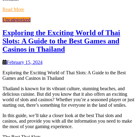
Read More
Uncategorized
Exploring the Exciting World of Thai
Slots: A Guide to the Best Games and
Casinos in Thailand
February 15, 2024
Exploring the Exciting World of Thai Slots: A Guide to the Best
Games and Casinos in Thailand
Thailand is known for its vibrant culture, stunning beaches, and
delicious cuisine. But did you know that it also offers an exciting
world of slots and casinos? Whether you’re a seasoned player or just
starting out, there’s something for everyone in the land of smiles.
In this guide, we’ll take a closer look at the best Thai slots and
casinos, and provide you with all the information you need to make
the most of your gaming experience.
The Best Thai Slots